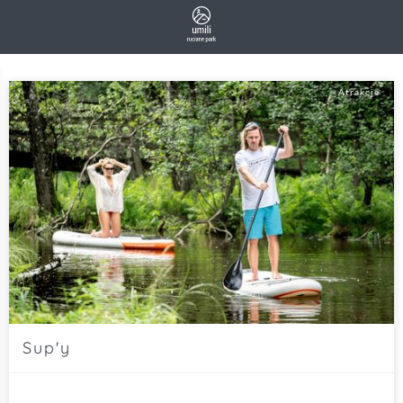
Atrakcje
Sup'y