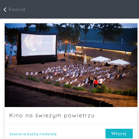
Powrót
Atrakcje
Kino na świeżym powietrzu
Więcej
Seanse w każdą niedzielę